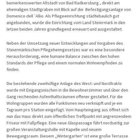
bemerkenswerten Altstadt von Bad Radkersburg , direkt am
ehemaligen Stadtgraben mit Blick auf die Befestigungsanlage von
Domenico dell´Allio. Als Pflegeeinrichtung städtebaulich gut
angebunden, wurde die Einrichtung vom Land Steiermark in den
letzen beiden Jahren grundlegend erneuert und ausgestaltet.
Neben der Umsetzung neuer Entwicklungen und Vorgaben des
Steiermärkischen Pflegeheimgesetzes war es eine besondere
Herausforderung, eine humane Balance zwischen den hohen
Standards der Pflege und einem normalen Wohnempfinden zu
finden.
Die bestehende zweihüftige Anlage des West- und Nordtrakts
wurde mit Eingangsnischen in die Bewohnerzimmer und über den
Gang reichenden Aufenthaltsräumen offener gestaltet. Für die
Wohngruppen wurden alle Funktionen neu verknüpft und je ein
Tagraum pro Station eingefügt. Vom Haupteingang aus öffnet sich
nun das Haus direkt zum öffentlichen Treffpunkt mit angrenzendem
Friseur mit Fußpflege. Eine neue Glaspassage führt nordseitig zur
großen Veranstaltungshalle mit Kapelle und neuem
Bewegungsraum. Diesem „Wintergarten“ ist eine große Terrasse