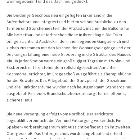
wärmegedämmt und das Dach neu gedeckt.
Die beiden je Geschoss neu eingefügten Erker sind in die
Aufenthaltsräume integriert und bieten schöne Ausblicke zu den
Türmen und Storchennestern der Altstadt, machen die Balkone für
Alle betretbar und unterbrechen diese in ihrer Länge. Die Erker
bringen Licht und Ausblick in den innenliegenden Gangbereich und
ziehen zusammen mit den Nischen der Wohnungseingänge und der
Deckengestaltung eine neue Gliederung in die Struktur des Hauses
ein. In jeder Station wurde ein großzügiger Tagraum mit Wohn- und
Essbereich mit freistehendem rollstuhlgerechten Anrichte-
Kochmöbel errichtet, im Erdgeschoß ausgeführt als Therapieküche
für die Bewohner. Das Pflegebad, der Stützpunkt, der Sozialraum
und alle Funktionsräume wurden nach heutigen Raum Standards neu
ausgebaut. Ein neues Brandschutzkonzept sorgt für ein offenes,
sicheres Haus.
Die neue Versorgung erfolgt vom Nordhof. Der errichtete
Logistiklift vereinfacht die Ver- und Entsorgung wesentlich. Ein
Speisen- Vorbereitungsraum mit Aussicht befindet sich im zweiten
Obergeschoß. Das Untergeschoß wurde umgebaut und erhielt